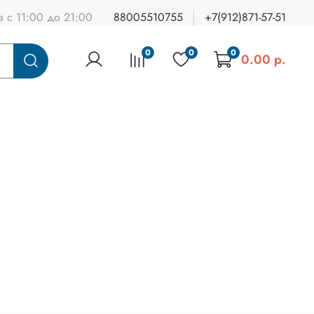
а с 11:00 до 21:00
88005510755
+7(912)871-57-51
0
0
0
0.00 р.