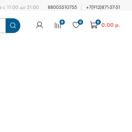
а с 11:00 до 21:00
88005510755
+7(912)871-57-51
0
0
0
0.00 р.