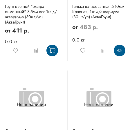
Грунт цветной "экстра
Галька шлифованная 5-10мм
лимонный" 3-5мм вес-1кг д/
Красная, 1кг д/аквариума
аквариума (30шт/уп)
(30шт/уп) (АкваГрунт)
(АкваГрунт)
от
483 р.
от
411 р.
0.0 кг
0.0 кг
Нет в наличии
Нет в наличии