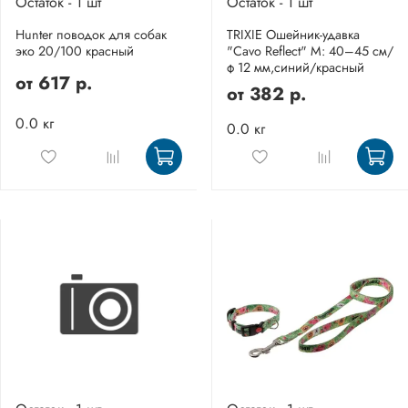
Остаток - 1 шт
Остаток - 1 шт
Hunter поводок для собак
TRIXIE Ошейник-удавка
эко 20/100 красный
"Cavo Reflect" M: 40–45 см/
ф 12 мм,синий/красный
от
617 р.
от
382 р.
0.0 кг
0.0 кг