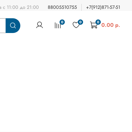
а с 11:00 до 21:00
88005510755
+7(912)871-57-51
0
0
0
0.00 р.