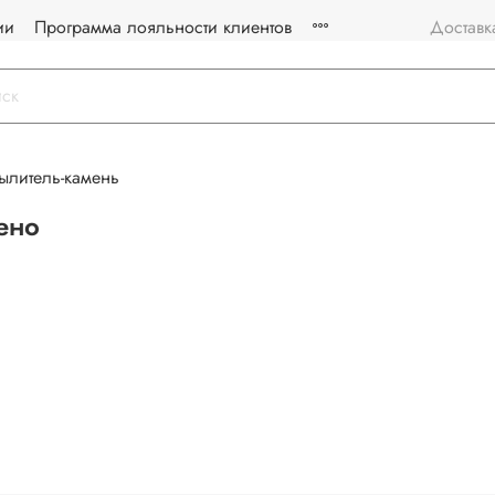
ии
Программа лояльности клиентов
Доставк
ылитель-камень
ено