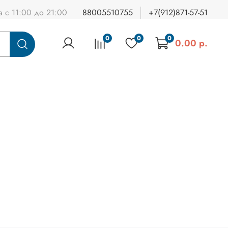
а с 11:00 до 21:00
88005510755
+7(912)871-57-51
0
0
0
0.00 р.