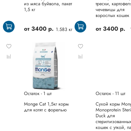
из мяса буйвола, пакет
трески, картофел
1,5 кг
чечевицы для
взрослых кошек
от
3400 р.
от
3400 р.
1.583 кг
Остаток - 1 шт
Остаток - 11 шт
Monge Cat 1,5кг корм
Сухой корм Mon
для котят с форелью
Monoprotein Steri
Duck для
стерилизованны
кошек с уткой, па