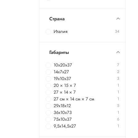
Страна
Италия
34
Габариты
10х20х37
7
14х7х27
2
19х10х37
3
20 × 15 × 7
1
27 × 14 × 7
1
27 см × 14 см × 7 см
1
29х18х12
5
36х10х73
1
75х10х37
6
9,5х14,5х27
1