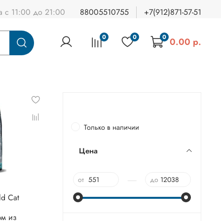
а с 11:00 до 21:00
88005510755
+7(912)871-57-51
0
0
0
0.00 р.
Только в наличии
Цена
—
от
до
ld Cat
рм из