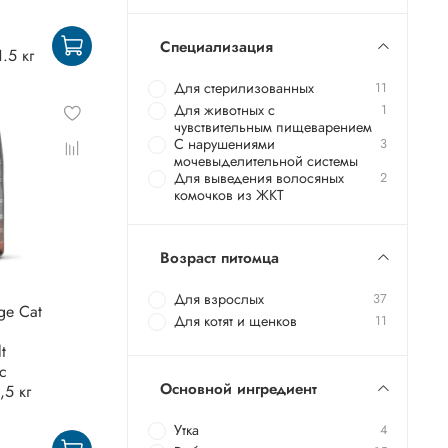
Специализация
1.5 кг
Для стерилизованных
11
Для животных с
1
чувствительным пищеварением
С нарушениями
3
мочевыделительной системы
Для выведения волосяных
2
комочков из ЖКТ
Возраст питомца
Для взрослых
37
ge Cat
Для котят и щенков
11
t
с
Основной ингредиент
,5 кг
Утка
4