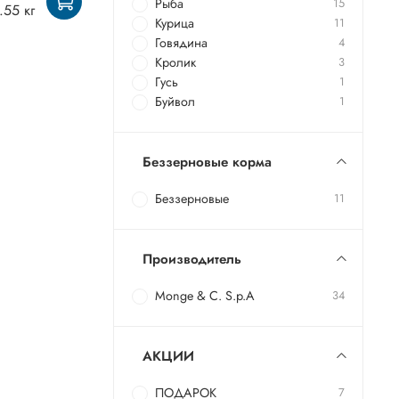
Рыба
15
.55 кг
Курица
11
Говядина
4
Кролик
3
Гусь
1
Буйвол
1
Беззерновые корма
Беззерновые
11
Производитель
Monge & C. S.p.A
34
АКЦИИ
ПОДАРОК
7