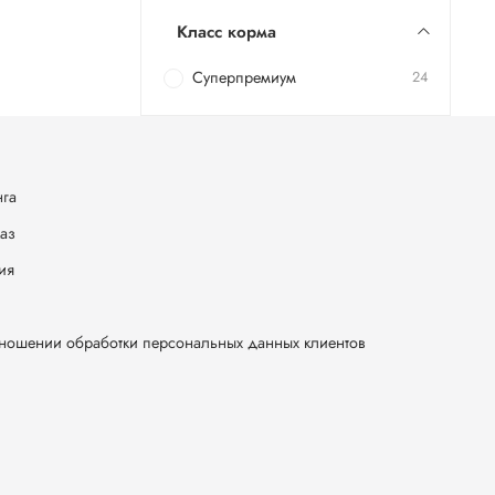
Класс корма
Суперпремиум
24
нга
каз
ия
тношении обработки персональных данных клиентов