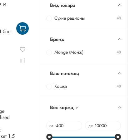
я и
Вид товара
Сухие рационы
48
1.5 кг
Бренд
Monge (Монж)
48
Ваш питомец
Кошка
48
Вес корма, г
ge
lised
от
до
х
кет 1,5