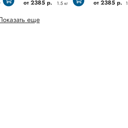
от
2385 р.
от
2385 р.
г
1.5 кг
1
Показать еще