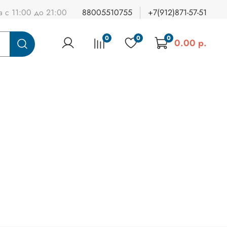
а с 11:00 до 21:00
88005510755
+7(912)871-57-51
0
0
0
0.00 р.