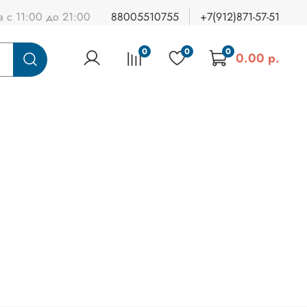
а с 11:00 до 21:00
88005510755
+7(912)871-57-51
0
0
0
0.00 р.