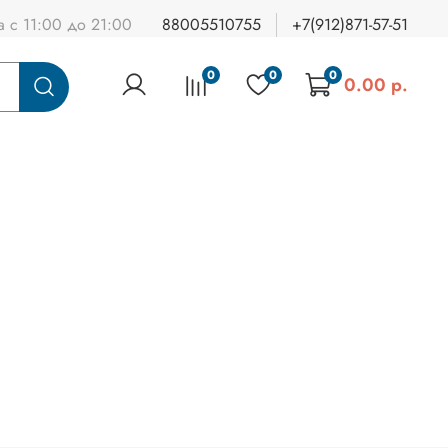
а с 11:00 до 21:00
88005510755
+7(912)871-57-51
0
0
0
0.00 р.