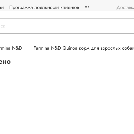
ии
Программа лояльности клиентов
Доставк
rmina N&D
Farmina N&D Quinoa корм для взрослых собак
ено