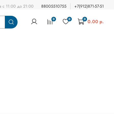
а с 11:00 до 21:00
88005510755
+7(912)871-57-51
0
0
0
0.00 р.