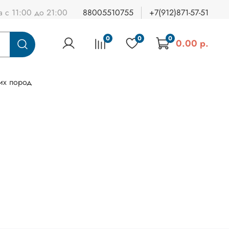
а с 11:00 до 21:00
88005510755
+7(912)871-57-51
0
0
0
0.00 р.
их пород