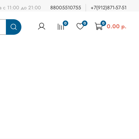
а с 11:00 до 21:00
88005510755
+7(912)871-57-51
0
0
0
0.00 р.