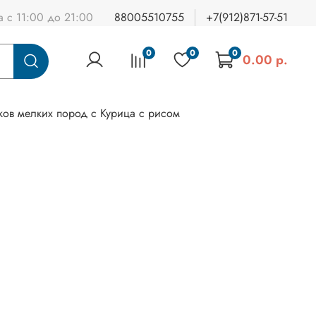
а с 11:00 до 21:00
88005510755
+7(912)871-57-51
0
0
0
0.00 р.
нков мелких пород с Курица с рисом