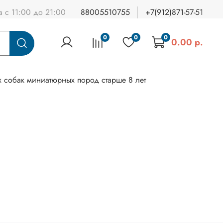
а с 11:00 до 21:00
88005510755
+7(912)871-57-51
0
0
0
0.00 р.
х собак миниатюрных пород старше 8 лет