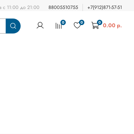
а с 11:00 до 21:00
88005510755
+7(912)871-57-51
0
0
0
0.00 р.