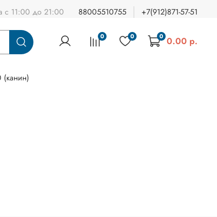
а с 11:00 до 21:00
88005510755
+7(912)871-57-51
0
0
0
0.00 р.
 (канин)