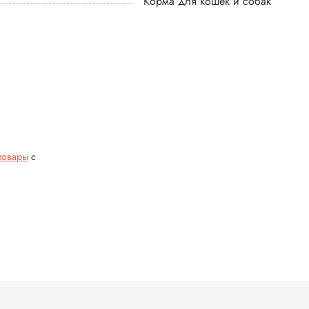
Корма для кошек и собак
товары
с