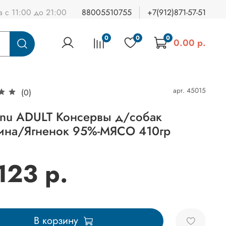
а с 11:00 до 21:00
88005510755
+7(912)871-57-51
0
0
0
0.00 р.
арт.
45015
(0)
nu ADULT Консервы д/собак
ина/Ягненок 95%-МЯСО 410гр
123 р.
В корзину