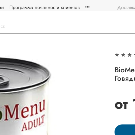
ии
Программа лояльности клиентов
Доставк
BioMe
Говяд
от 