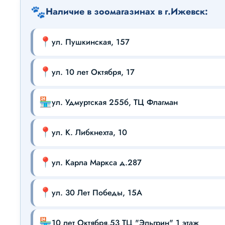
🐾
Наличие в зоомагазинах в г.Ижевск:
📍
ул. Пушкинская, 157
📍
ул. 10 лет Октября, 17
🏪
ул. Удмуртская 255б, ТЦ Флагман
📍
ул. К. Либкнехта, 10
📍
ул. Карла Маркса д.287
📍
ул. 30 Лет Победы, 15А
🏪
10 лет Октября,53 ТЦ "Эльгрин" 1 этаж