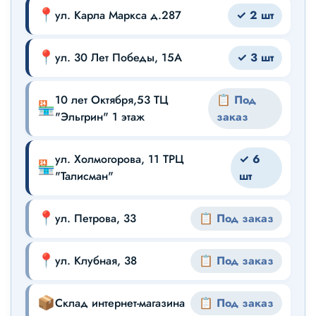
📍
ул. Карла Маркса д.287
✓ 2 шт
📍
ул. 30 Лет Победы, 15А
✓ 3 шт
10 лет Октября,53 ТЦ
📋 Под
🏪
"Эльгрин" 1 этаж
заказ
ул. Холмогорова, 11 ТРЦ
✓ 6
🏪
"Талисман"
шт
📍
ул. Петрова, 33
📋 Под заказ
📍
ул. Клубная, 38
📋 Под заказ
📦
Склад интернет-магазина
📋 Под заказ