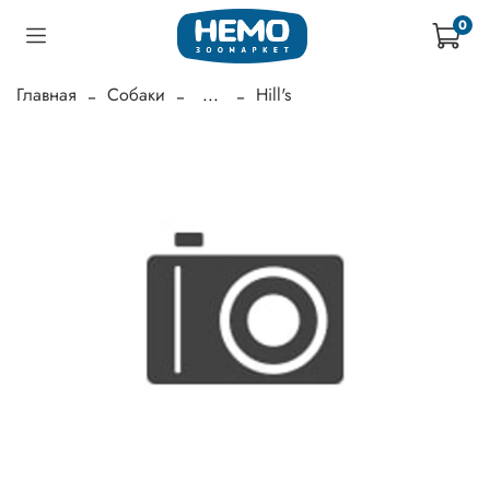
0
Главная
Собаки
...
Hill's