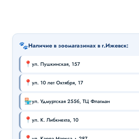
🐾
Наличие в зоомагазинах в г.Ижевск:
📍
ул. Пушкинская, 157
📍
ул. 10 лет Октября, 17
🏪
ул. Удмуртская 255б, ТЦ Флагман
📍
ул. К. Либкнехта, 10
📍
ул. Карла Маркса д.287