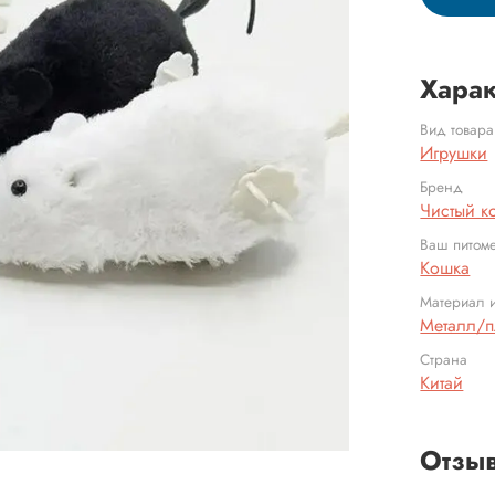
Харак
Вид товара
Игрушки
Бренд
Чистый к
Ваш питом
Кошка
Материал и
Металл/п
Страна
Китай
Отзы