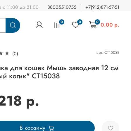
а с 11:00 до 21:00
88005510755
+7(912)871-57-51
0
0
0
0.00 р.
арт.
СТ15038
(0)
ка для кошек Мышь заводная 12 см
ый котик" СТ15038
218 р.
В корзину