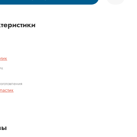
теристики
отик
ец
зготовления
ластик
вы