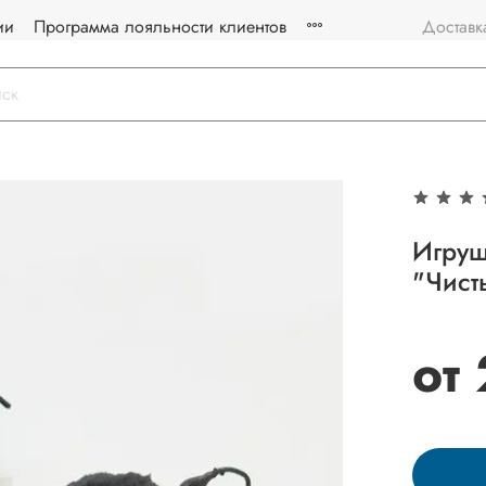
ии
Программа лояльности клиентов
Доставк
Игруш
"Чист
от 