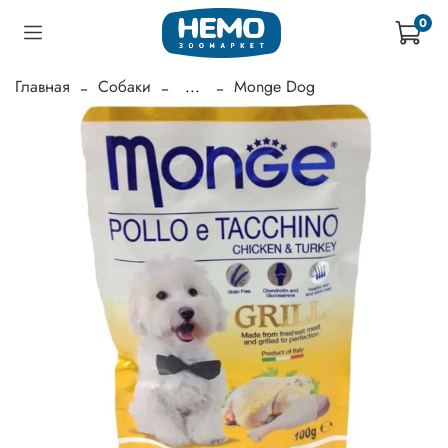
0
Главная
Собаки
...
Monge Dog