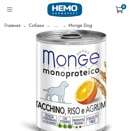
0
Главная
Собаки
...
Monge Dog