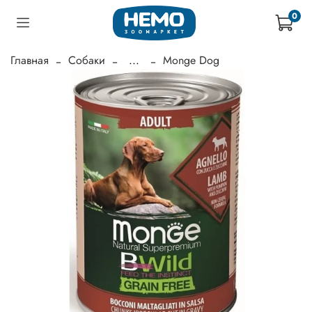
0
Главная
Собаки
...
Monge Dog