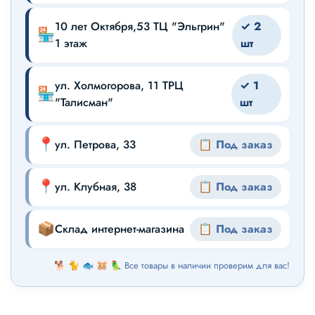
10 лет Октября,53 ТЦ "Эльгрин"
✓ 2
🏪
1 этаж
шт
ул. Холмогорова, 11 ТРЦ
✓ 1
🏪
"Талисман"
шт
📍
ул. Петрова, 33
📋 Под заказ
📍
ул. Клубная, 38
📋 Под заказ
📦
Склад интернет-магазина
📋 Под заказ
🐕 🐈 🐟 🐹 🦜 Все товары в наличии проверим для вас!