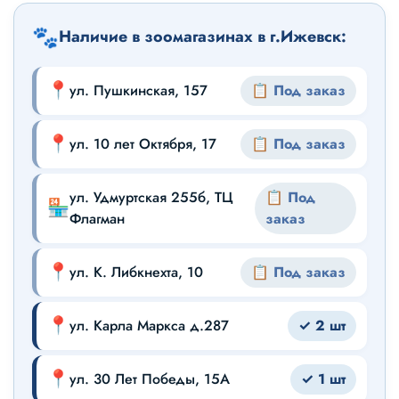
🐾
Наличие в зоомагазинах в г.Ижевск:
📍
ул. Пушкинская, 157
📋 Под заказ
📍
ул. 10 лет Октября, 17
📋 Под заказ
ул. Удмуртская 255б, ТЦ
📋 Под
🏪
Флагман
заказ
📍
ул. К. Либкнехта, 10
📋 Под заказ
📍
ул. Карла Маркса д.287
✓ 2 шт
📍
ул. 30 Лет Победы, 15А
✓ 1 шт