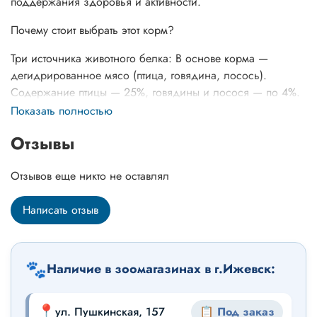
поддержания здоровья и активности.
Почему стоит выбрать этот корм?
Три источника животного белка: В основе корма —
дегидрированное мясо (птица, говядина, лосось).
Содержание птицы — 25%, говядины и лосося — по 4%.
Это обеспечивает организм качественным белком для
Показать полностью
укрепления мышц.
Отзывы
Забота о пищеварении и иммунитете: Уникальный
синбиотический комплекс PROSTOR+ (пробиотики 4-го
Отзывов еще никто не оставлял
поколения) нормализует микрофлору кишечника,
улучшает пищеварение и укрепляет иммунитет.
Написать отзыв
Здоровая кожа и блестящая шерсть: Сбалансированное
содержание Омега-3 и Омега-6 жирных кислот
🐾
способствует поддержанию здоровья сердца, мозга,
Наличие в зоомагазинах в г.Ижевск:
нервной системы, а также улучшает состояние кожи и
качество шерсти.
📍
ул. Пушкинская, 157
📋 Под заказ