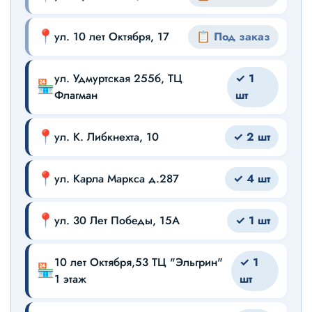
Дополнительная польза: Содержит таурин для здоровья
сердца и зрения, метионин для поддержки иммунитета, а
📍
ул. 10 лет Октября, 17
📋 Под заказ
также экстракт юкки Шидигера, уменьшающий
ул. Удмуртская 255б, ТЦ
✓ 1
🏪
Флагман
шт
📍
ул. К. Либкнехта, 10
✓ 2 шт
📍
ул. Карла Маркса д.287
✓ 4 шт
📍
ул. 30 Лет Победы, 15А
✓ 1 шт
10 лет Октября,53 ТЦ "Эльгрин"
✓ 1
🏪
1 этаж
шт