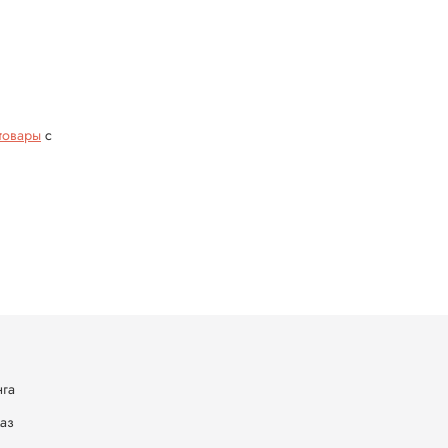
товары
с
нга
каз