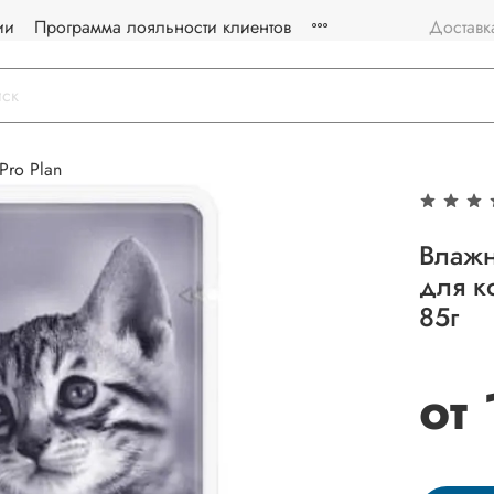
ии
Программа лояльности клиентов
Доставк
Pro Plan
Влажн
для к
85г
от 