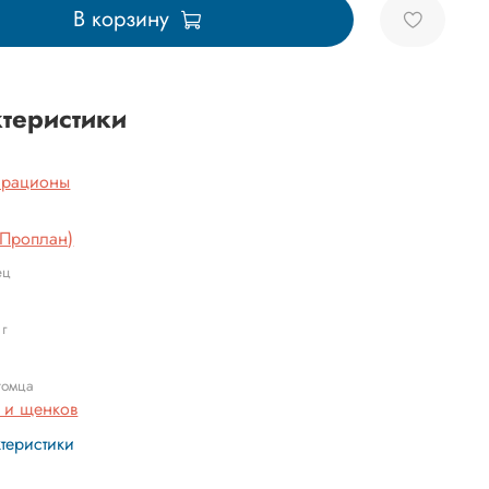
В корзину
теристики
 рационы
(Проплан)
ец
 г
томца
т и щенков
ктеристики