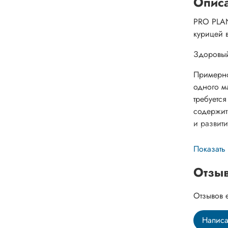
Опис
PRO PLAN
курицей в
Здоровый
Примерно
одного м
требуетс
содержит
и развит
Корм PRO
Показать
квалифиц
здоровог
Отзы
кошек с 
питомцев
Отзывов 
кормящих
Написа
Ключевые