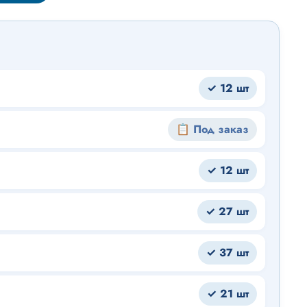
 развитие мозга и зрения
своение
✓ 12 шт
📋 Под заказ
✓ 12 шт
✓ 27 шт
✓ 37 шт
✓ 21 шт