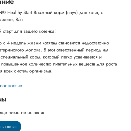
ание
® Healthy Start Влажный корм (пауч) для котят, с
 желе, 85 г
 старт для вашего котенка!
 с 4 недель жизни котятам становится недостаточно
атеринского молока. В этот ответственный период им
я специальный корм, который легко усваивается и
 повышенное количество питательных веществ для роста
ия всех систем организма.
 PLAN® Healthy Start был разработан командой
 полностью
ированных ветеринарных специалистов специально для
о развития котенка. Это полнорационный рацион для
вы
курицей, подходящий для повседневного кормления
 в возрасте до 12 месяцев, а также беременных и
еще никто не оставлял
 кошек.
ть отзыв
 преимущества: