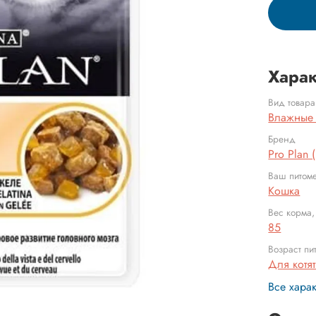
Харак
Вид товара
Влажные
Бренд
Pro Plan 
Ваш питом
Кошка
Вес корма,
85
Возраст пи
Для котя
Все хара