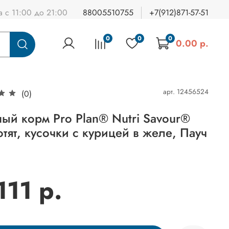
а с 11:00 до 21:00
88005510755
+7(912)871-57-51
0
0
0
0.00 р.
арт.
12456524
(0)
ый корм Pro Plan® Nutri Savour®
отят, кусочки с курицей в желе, Пауч
111 р.