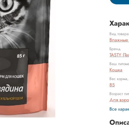
Харак
Вид товара
Влажные
Бренд
TASTY (Те
Ваш питом
Кошка
Вес корма,
85
Возраст пи
Для взр
Все хара
Опис