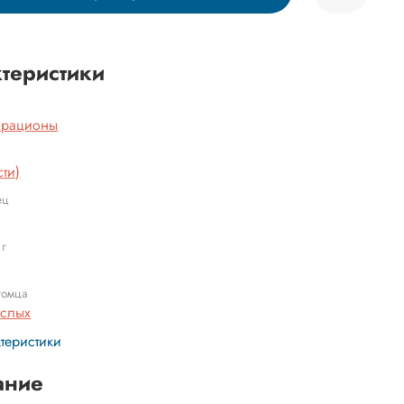
теристики
 рационы
сти)
ец
 г
томца
ослых
ктеристики
ание