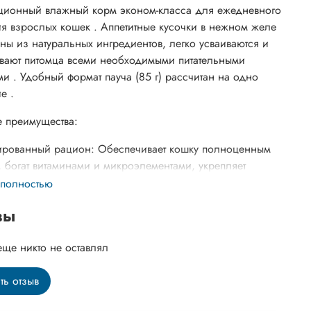
ионный влажный корм эконом-класса для ежедневного
я взрослых кошек . Аппетитные кусочки в нежном желе
ены из натуральных ингредиентов, легко усваиваются и
вают питомца всеми необходимыми питательными
ми . Удобный формат пауча (85 г) рассчитан на одно
е .
 преимущества:
рованный рацион: Обеспечивает кошку полноценным
, богат витаминами и микроэлементами, укрепляет
т, поддерживает здоровье шерсти и скелета .
 полностью
 таурин: Незаменимая аминокислота, критически
вы
ля здоровья сердца и зрения кошек .
еще никто не оставлял
а водного баланса: Высокое содержание влаги (около
огает поддерживать водный баланс, что особенно
ть отзыв
для кошек, которые пьют мало воды .