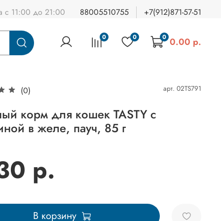
а с 11:00 до 21:00
88005510755
+7(912)871-57-51
0
0
0
0.00 р.
арт.
02TS791
(0)
ый корм для кошек TASTY с
иной в желе, пауч, 85 г
30 р.
В корзину