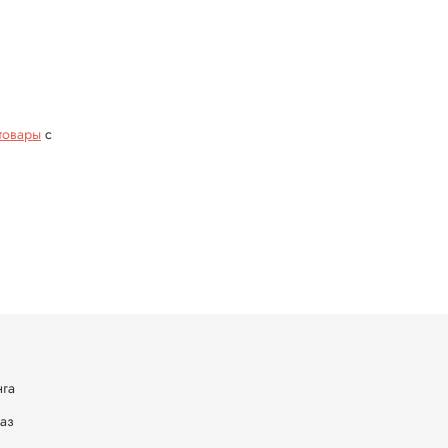
товары
с
нга
каз