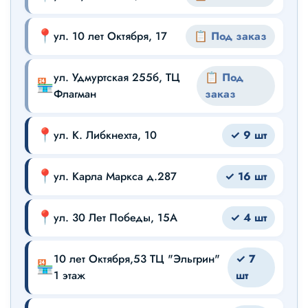
📍
ул. 10 лет Октября, 17
📋 Под заказ
ул. Удмуртская 255б, ТЦ
📋 Под
🏪
Флагман
заказ
📍
ул. К. Либкнехта, 10
✓ 9 шт
📍
ул. Карла Маркса д.287
✓ 16 шт
📍
ул. 30 Лет Победы, 15А
✓ 4 шт
10 лет Октября,53 ТЦ "Эльгрин"
✓ 7
🏪
1 этаж
шт