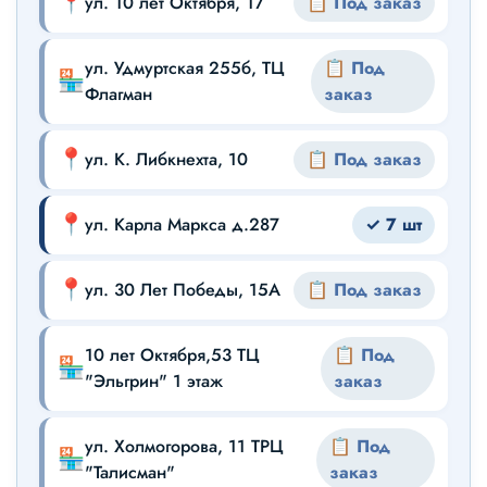
📍
ул. 10 лет Октября, 17
📋 Под заказ
ул. Удмуртская 255б, ТЦ
📋 Под
🏪
Флагман
заказ
📍
ул. К. Либкнехта, 10
📋 Под заказ
📍
ул. Карла Маркса д.287
✓ 7 шт
📍
ул. 30 Лет Победы, 15А
📋 Под заказ
10 лет Октября,53 ТЦ
📋 Под
🏪
"Эльгрин" 1 этаж
заказ
ул. Холмогорова, 11 ТРЦ
📋 Под
🏪
"Талисман"
заказ