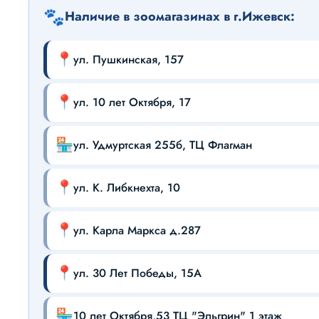
🐾
Наличие в зоомагазинах в г.Ижевск:
📍
ул. Пушкинская, 157
📍
ул. 10 лет Октября, 17
🏪
ул. Удмуртская 255б, ТЦ Флагман
📍
ул. К. Либкнехта, 10
📍
ул. Карла Маркса д.287
📍
ул. 30 Лет Победы, 15А
🏪
10 лет Октября,53 ТЦ "Эльгрин" 1 этаж