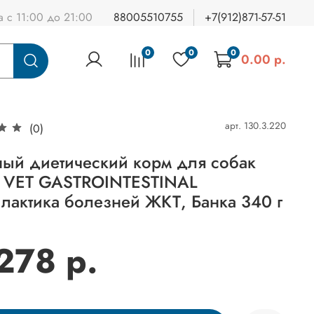
а с 11:00 до 21:00
88005510755
+7(912)871-57-51
0
0
0
0.00 р.
арт.
130.3.220
(0)
ый диетический корм для собак
 VET GASTROINTESTINAL
лактика болезней ЖКТ, Банка 340 г
 278 р.