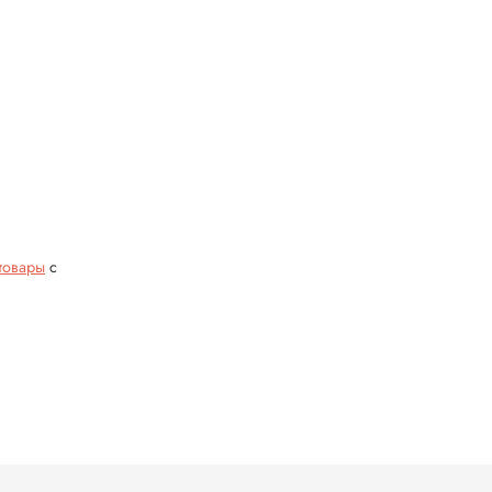
товары
с