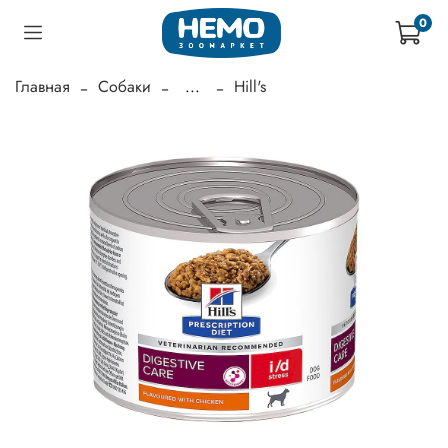
0
Главная
Собаки
...
Hill's