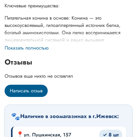
Ключевые преимущества:
Питательная конина в основе: Конина — это
высокоусвояемый, гипоаллергенный источник белка,
богатый аминокислотами. Она легко воспринимается
пищеварительной системой и редко вызывает
аллергические реакции.
Показать полностью
Поддержка здорового пищеварения: Формула
Отзывы
обогащена инулином (из топинамбура) — природным
пребиотиком, который стимулирует рост полезной
Отзывов еще никто не оставлял
микрофлоры кишечника.
Написать отзыв
Детокс и здоровье: В состав входит Юкка Шидигера,
способствующая выведению токсинов из организма, а
также дрожжи и рыбий жир, укрепляющие иммунитет и
🐾
улучшающие состояние кожи и шерсти.
Наличие в зоомагазинах в г.Ижевск:
📍
ул. Пушкинская, 157
✓ 8 шт