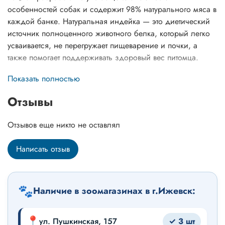
особенностей собак и содержит 98% натурального мяса в
каждой банке. Натуральная индейка — это диетический
источник полноценного животного белка, который легко
усваивается, не перегружает пищеварение и почки, а
также помогает поддерживать здоровый вес питомца.
Почему стоит выбрать этот корм?
Показать полностью
Высокое содержание мяса: Содержит 98% мяса индейки
Отзывы
в каждой баночке.
Отзывов еще никто не оставлял
Натуральный состав: Без искусственных красителей,
консервантов и ароматизаторов.
Написать отзыв
Полезные добавки: Обогащен витаминами (A, D, E) и
минеральными веществами.
🐾
Наличие в зоомагазинах в г.Ижевск:
Здоровье суставов: Индейка богата коллагеном и
эластином, которые поддерживают здоровье суставов.
📍
ул. Пушкинская, 157
✓ 3 шт