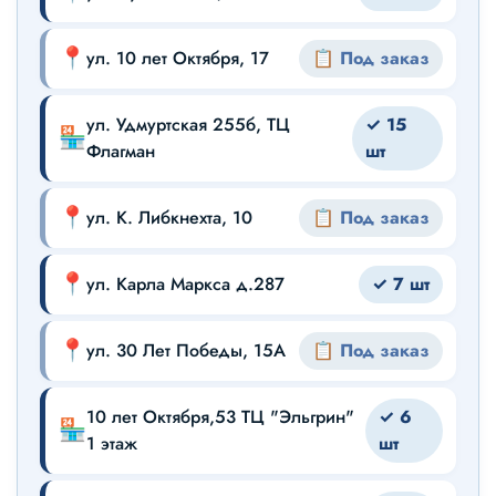
Универсальность: Подходит для собак и щенков всех
пород с 6 месяцев.
📍
ул. 10 лет Октября, 17
📋 Под заказ
Состав: индейка, плазма крови, масло подсолнечное,
рыбий жир, клетчатка, желе
ул. Удмуртская 255б, ТЦ
✓ 15
🏪
Флагман
шт
📍
ул. К. Либкнехта, 10
📋 Под заказ
📍
ул. Карла Маркса д.287
✓ 7 шт
📍
ул. 30 Лет Победы, 15А
📋 Под заказ
10 лет Октября,53 ТЦ "Эльгрин"
✓ 6
🏪
1 этаж
шт