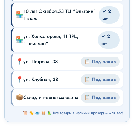
10 лет Октября,53 ТЦ "Эльгрин"
✓ 2
🏪
1 этаж
шт
ул. Холмогорова, 11 ТРЦ
✓ 2
🏪
"Талисман"
шт
📍
ул. Петрова, 33
📋 Под заказ
📍
ул. Клубная, 38
📋 Под заказ
📦
Склад интернет-магазина
📋 Под заказ
🐕 🐈 🐟 🐹 🦜 Все товары в наличии проверим для вас!