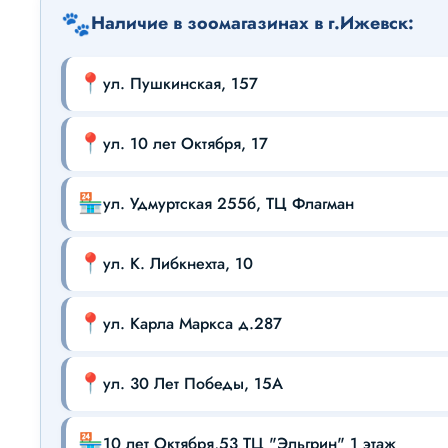
🐾
Наличие в зоомагазинах в г.Ижевск:
📍
ул. Пушкинская, 157
📍
ул. 10 лет Октября, 17
🏪
ул. Удмуртская 255б, ТЦ Флагман
📍
ул. К. Либкнехта, 10
📍
ул. Карла Маркса д.287
📍
ул. 30 Лет Победы, 15А
🏪
10 лет Октября,53 ТЦ "Эльгрин" 1 этаж