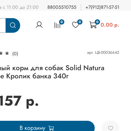
а с 11:00 до 21:00
88005510755
+7(912)871-57-51
0
0
0
0.00 р.
арт.
ЦБ-00036642
(0)
ый корм для собак Solid Natura
ce Кролик банка 340г
157 р.
В корзину