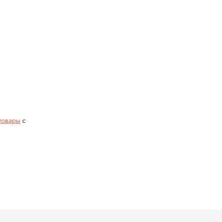
товары
с