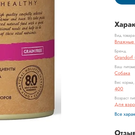
Харак
Вид товара
Влажные
Бренд
Grandorf
Ваш питом
Собака
Вес корма,
400
Возраст пи
Для взр
Все хара
Отзы