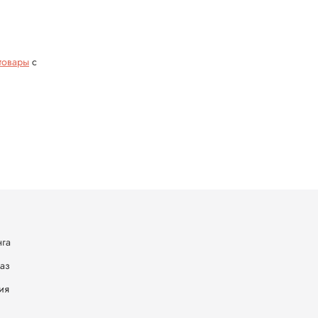
товары
с
нга
каз
ия