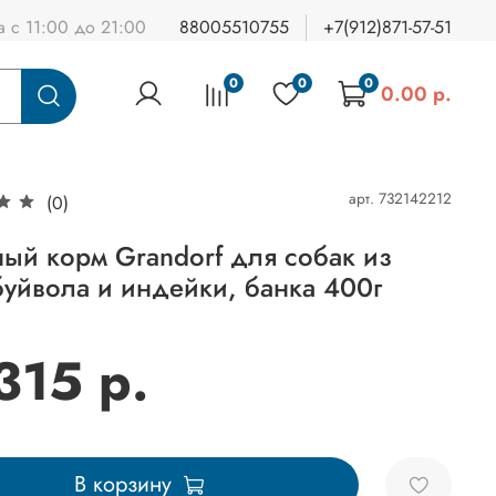
а с 11:00 до 21:00
88005510755
+7(912)871-57-51
0
0
0
0.00 р.
арт.
732142212
(0)
ый корм Grandorf для собак из
буйвола и индейки, банка 400г
315 р.
В корзину