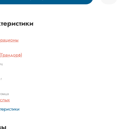
теристики
 рационы
 (Грандорф)
ец
 г
томца
ослых
ктеристики
вы