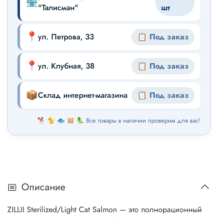
🏪
"Талисман"
шт
📍
ул. Петрова, 33
📋 Под заказ
📍
ул. Клубная, 38
📋 Под заказ
📦
Склад интернет-магазина
📋 Под заказ
🐕 🐈 🐟 🐹 🦜 Все товары в наличии проверим для вас!
Описание
ZILLII Sterilized/Light Cat Salmon — это полнорационный